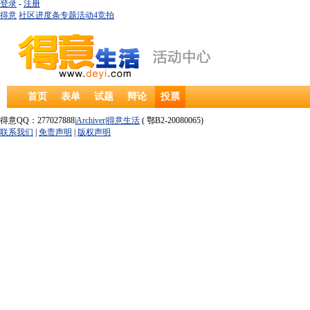
登录
-
注册
得意
社区
进度条
专题
活动
4
竞拍
首页
表单
试题
辩论
投票
得意QQ：277027888|
Archiver
|
得意生活
( 鄂B2-20080065)
联系我们
|
免责声明
|
版权声明