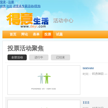
登录
-
注册
得意
社区
进度条
专题
活动
4
竞拍
首页
辩论
表单
投票
试题
投票活动聚焦
全部活动
进行中
已结束
testvote
05月08日 —
时间：
1111