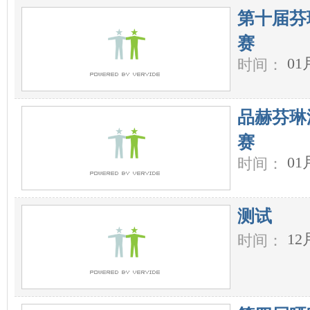
第十届芬
赛
01
时间：
品赫芬琳
赛
01
时间：
测试
12
时间：