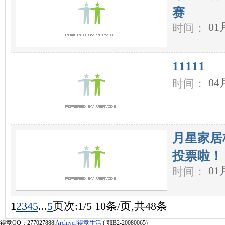
赛
01
时间：
11111
04
时间：
月星家居
投票啦！
01
时间：
1
2
3
4
5
...
5
页次:1/5 10条/页,共48条
得意QQ：277027888|
Archiver
|
得意生活
( 鄂B2-20080065)