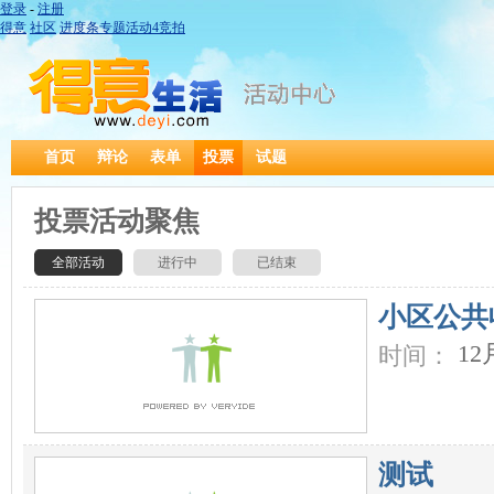
登录
-
注册
得意
社区
进度条
专题
活动
4
竞拍
首页
辩论
表单
投票
试题
投票活动聚焦
全部活动
进行中
已结束
小区公共
12
时间：
测试