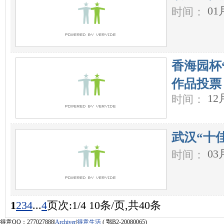
01
时间：
香海园杯“
作品投票
12
时间：
武汉“十
03
时间：
1
2
3
4
...
4
页次:1/4 10条/页,共40条
得意QQ：277027888|
Archiver
|
得意生活
( 鄂B2-20080065)