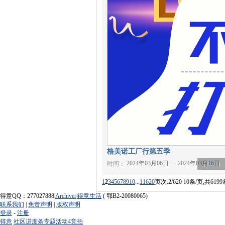
格美诺工厂行第五季
2024年03月06日 — 2024年03月16日
时间：
（
家装
）
1
2
3
4
5
6
7
8
9
10
...
11
620
页次:2/620 10条/页,共6199
得意QQ：277027888|
Archiver
|
得意生活
( 鄂B2-20080065)
联系我们
|
免责声明
|
版权声明
登录
-
注册
得意
社区
进度条
专题
活动
4
竞拍