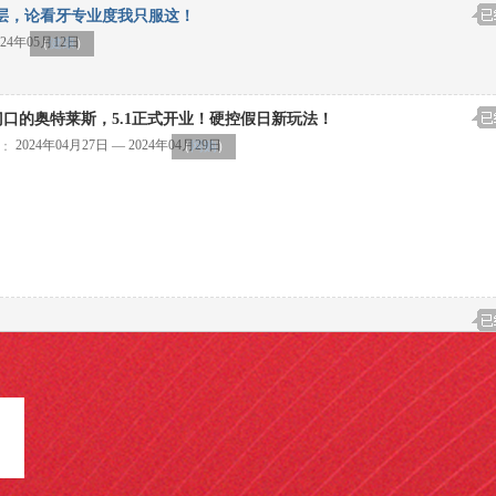
0层，论看牙专业度我只服这！
024年05月12日
（
健康
）
门口的奥特莱斯，5.1正式开业！硬控假日新玩法！
2024年04月27日 — 2024年04月29日
：
（
网购
）