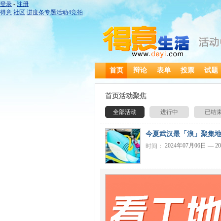
登录
-
注册
得意
社区
进度条
专题
活动
4
竞拍
首页
辩论
表单
投票
试题
首页活动聚焦
全部活动
进行中
已结
今夏武汉最「浪」聚集
2024年07月06日 — 2
时间：