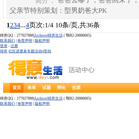
爸爸去哪了，爸爸回来了，
简介：
父亲节特别策划：型男奶爸大PK
1
2
3
4
...
4
页次:1/4 10条/页,共36条
得意QQ：277027888|
Archiver
|
得意生活
( 鄂B2-20080065)
联系我们
|
免责声明
|
版权声明
登录
-
注册
得意
社区
进度条
专题
活动
4
竞拍
首页
表单
试题
辩论
投票
得意QQ：277027888|
Archiver
|
得意生活
( 鄂B2-20080065)
联系我们
|
免责声明
|
版权声明