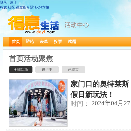
登录
-
注册
得意
社区
进度条
专题
活动
4
竞拍
首页
辩论
表单
投票
试题
首页活动聚焦
全部活动
进行中
已结束
家门口的奥特莱斯，
假日新玩法！
2024年04月27
时间：