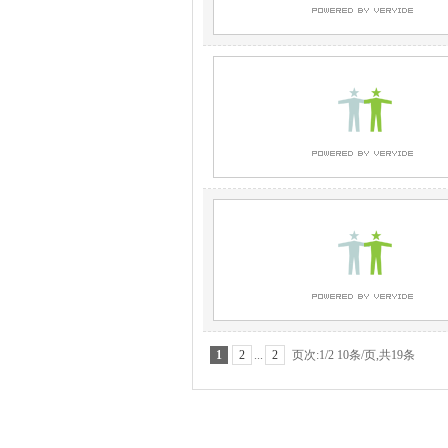
1
2
...
2
页次:1/2 10条/页,共19条