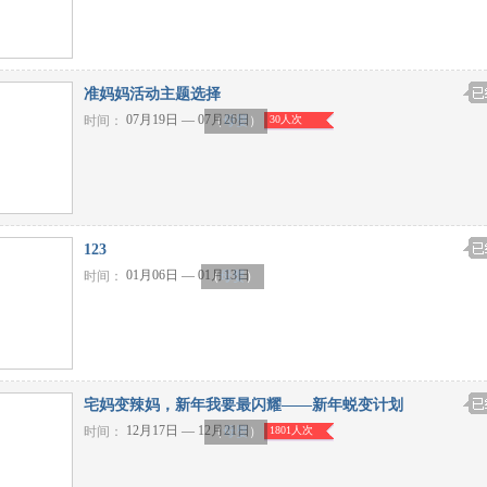
准妈妈活动主题选择
07月19日 — 07月26日
时间：
30人次
（
母婴
）
123
01月06日 — 01月13日
时间：
（
母婴
）
宅妈变辣妈，新年我要最闪耀——新年蜕变计划
12月17日 — 12月21日
时间：
1801人次
（
母婴
）