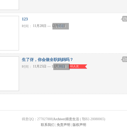
123
11月28日 — 12月05日
时间：
（
母婴
）
生了伢，你会做全职妈妈吗？
11月25日 — 11月30日
时间：
65人次
（
母婴
）
得意QQ：277027888|
Archiver
|
得意生活
( 鄂B2-20080065)
联系我们
|
免责声明
|
版权声明