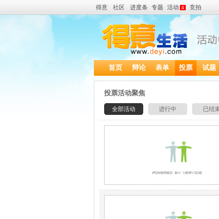
得意
社区
进度条
专题
活动
竞拍
4
首页
辩论
表单
投票
试题
投票活动聚焦
全部活动
进行中
已结