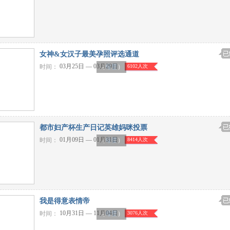
女神&女汉子最美孕照评选通道
03月25日 — 03月29日
时间：
6102人次
（
母婴
）
都市妇产杯生产日记英雄妈咪投票
01月09日 — 01月31日
时间：
8414人次
（
母婴
）
我是得意表情帝
10月31日 — 11月04日
时间：
3076人次
（
母婴
）