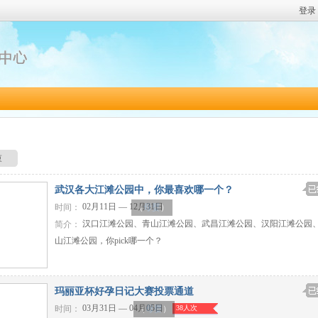
登录
束
武汉各大江滩公园中，你最喜欢哪一个？
02月11日 — 12月31日
时间：
（
母婴
）
汉口江滩公园、青山江滩公园、武昌江滩公园、汉阳江滩公园
简介：
山江滩公园，你pick哪一个？
玛丽亚杯好孕日记大赛投票通道
03月31日 — 04月05日
时间：
38人次
（
母婴
）