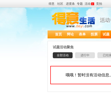
得意
社区
进度条
专题
活动
竞拍
4
首页
辩论
表单
投票
试题
试题活动聚焦
全部活动
进行中
已结
哦哦！暂时没有活动信息