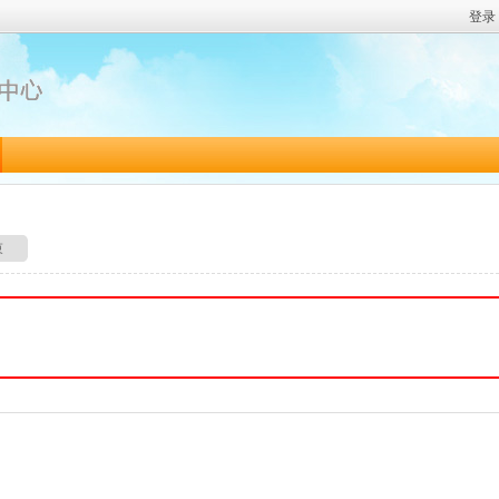
登录
束
。