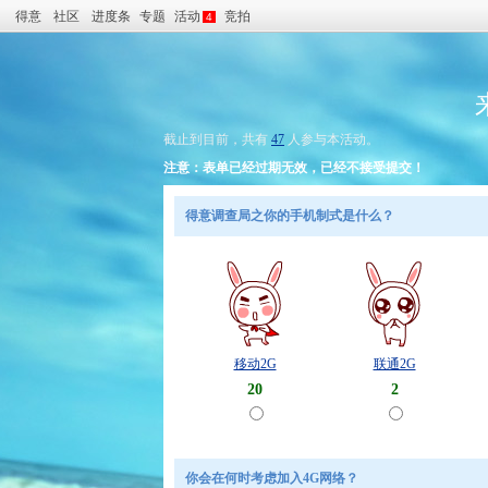
得意
社区
进度条
专题
活动
竞拍
4
截止到目前，共有
47
人参与本活动。
注意：表单已经过期无效，已经不接受提交！
得意调查局之你的手机制式是什么？
移动2G
联通2G
20
2
你会在何时考虑加入4G网络？