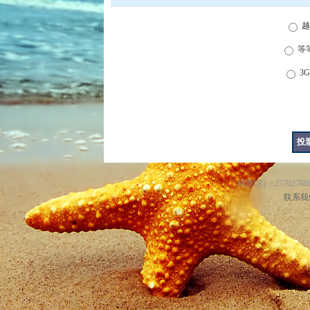
越
等
3
得意QQ：277027888
联系我