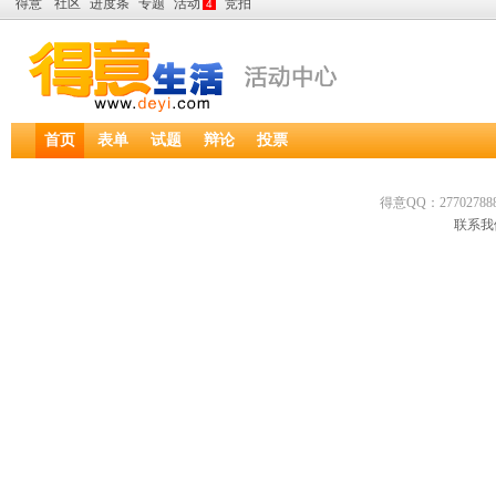
得意
社区
进度条
专题
活动
竞拍
4
首页
表单
试题
辩论
投票
得意QQ：277027888
联系我