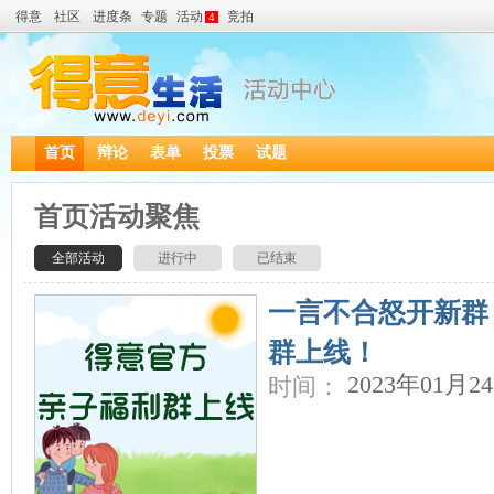
得意
社区
进度条
专题
活动
竞拍
4
首页
辩论
表单
投票
试题
首页活动聚焦
全部活动
进行中
已结束
一言不合怒开新群
群上线！
2023年01月2
时间：