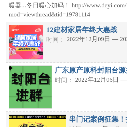
暖器...冬日暖心加码！ http://www.deyi.com/f
mod=viewthread&tid=19781114
12建材家居年终大惠战
2022年12月09日 — 2
时间：
广东原产原料封阳台源
2022年12月06日 —
时间：
串门记案例征集！