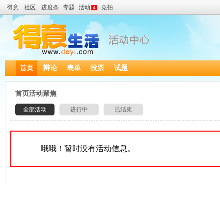
得意
社区
进度条
专题
活动
竞拍
4
首页
辩论
表单
投票
试题
首页活动聚焦
全部活动
进行中
已结束
哦哦！暂时没有活动信息。