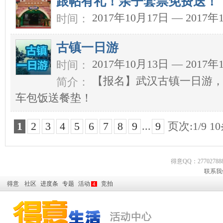
跟帖有礼！亲子套票免费送！
2017年10月17日 — 2017年
时间：
古镇一日游
2017年10月13日 — 2017年
时间：
【报名】武汉古镇一日游，
简介：
车包饭送餐垫！
1
2
3
4
5
6
7
8
9
...
9
页次:1/9 1
得意QQ：277027888
联系我
得意
社区
进度条
专题
活动
竞拍
4