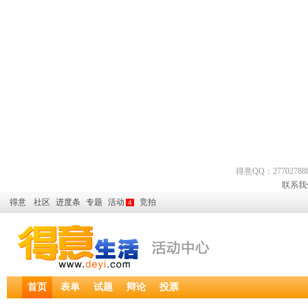
得意QQ：277027888
联系我
得意
社区
进度条
专题
活动
竞拍
4
首页
表单
试题
辩论
投票