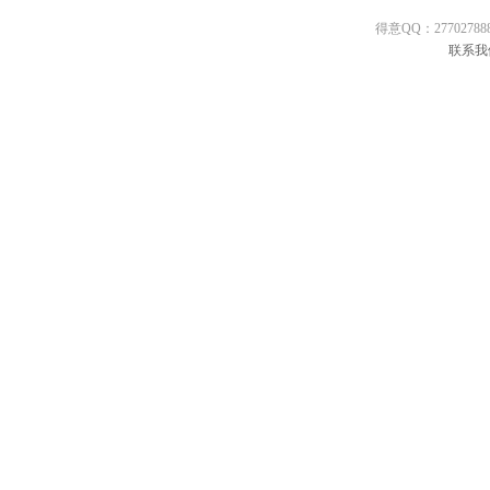
得意QQ：277027888
联系我